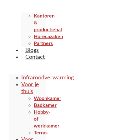
Kantoren
&
productiehal
Horecazaken
Partners
Blogs
Contact
Infraroodverwarming
Voor je
thuis
Woonkamer
Badkamer
Hobby-
of
werkkamer
Terras
Voor