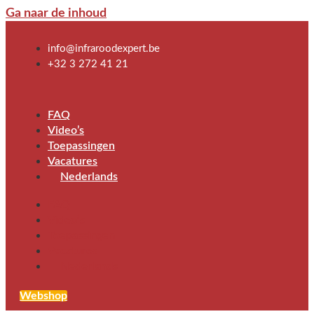
Ga naar de inhoud
info@infraroodexpert.be
+32 3 272 41 21
FAQ
Video’s
Toepassingen
Vacatures
Nederlands
FAQ
Video’s
Toepassingen
Vacatures
Nederlands
Webshop