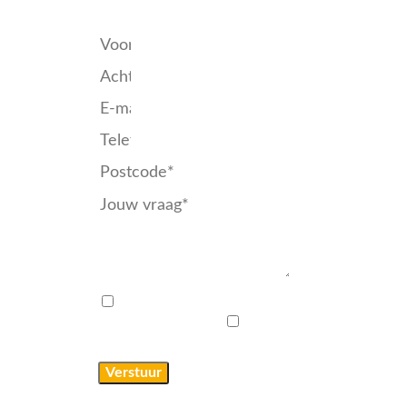
Kunnen wij je helpen?
Ik ga akkoord met het
privacyreglement
Schrijf
mij in voor de nieuwsbrief
Verstuur